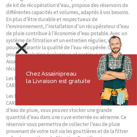
de kit de récupération d’eau, propose des réservoirs de
différentes capacités et volumes, adaptés à vos besoins.
En plus d’être durable et respectueux de
l’environnement, l’installation d’un récupérateur d’eau
de pluie contribue à l’économie d’eau potable. Avec un
système de filtration et un entretien régulier, vous
pouvez garantir la qualité de l’eau récupérée. Optez
pour une solution écologique et pratique avec
Assainipreau et profitez des avantages de la
récupération d’eau de pluie près de CARLING.
Chez Assainipreau
Les bénéfices d’une cuve de récupération d’eau près de
la Livraison est gratuite
CARLING
Les bénéfices d’une cuve de récupération d’eau près de
CARLING sont nombreux. En installant un récupérateur
d’eau de pluie, vous pouvez stocker une grande
quantité d’eau dans une cuve enterrée ou aérienne. Ce
réservoir vous permettra de collecter l’eau de pluie
provenant de votre toit via les gouttières et de la filtrer