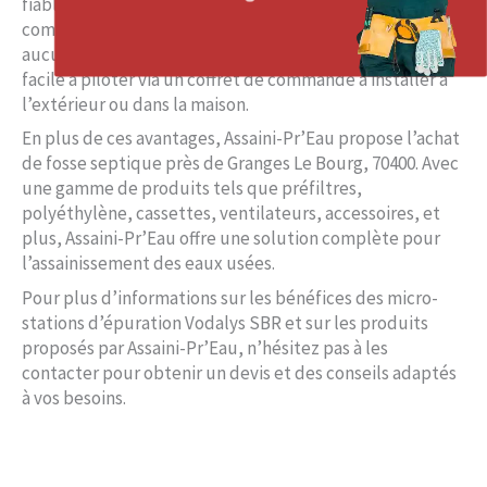
fiable dans le temps et ne nécessite pas d’entretien
compliqué. De plus, la micro-station Vodalys est sans
aucun appareil électrique dans la cuve, ce qui la rend
facile à piloter via un coffret de commande à installer à
l’extérieur ou dans la maison.
En plus de ces avantages, Assaini-Pr’Eau propose l’achat
de fosse septique près de Granges Le Bourg, 70400. Avec
une gamme de produits tels que préfiltres,
polyéthylène, cassettes, ventilateurs, accessoires, et
plus, Assaini-Pr’Eau offre une solution complète pour
l’assainissement des eaux usées.
Pour plus d’informations sur les bénéfices des micro-
stations d’épuration Vodalys SBR et sur les produits
proposés par Assaini-Pr’Eau, n’hésitez pas à les
contacter pour obtenir un devis et des conseils adaptés
à vos besoins.