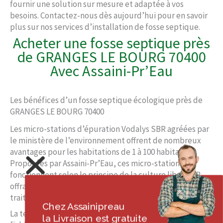
fournir une solution sur mesure et adaptée à vos
besoins. Contactez-nous dès aujourd’hui pour en savoir
plus sur nos services d’installation de fosse septique.
Acheter une fosse septique près
de GRANGES LE BOURG 70400
Avec Assaini-Pr’Eau
Les bénéfices d’un fosse septique écologique près de
GRANGES LE BOURG 70400
Les micro-stations d’épuration Vodalys SBR agréées par
le ministère de l’environnement offrent de nombreux
avantages pour les habitations de 1 à 100 habitants.
Proposées par Assaini-Pr’Eau, ces micro-stations
fonctionnent selon le principe de la culture libre SBR,
offrant une solution compacte et mono-cuve pour le
traitement des eaux usées.
Chez Assainipreau
La technologie SBR est entièrement automatique,
la Livraison est gratuite