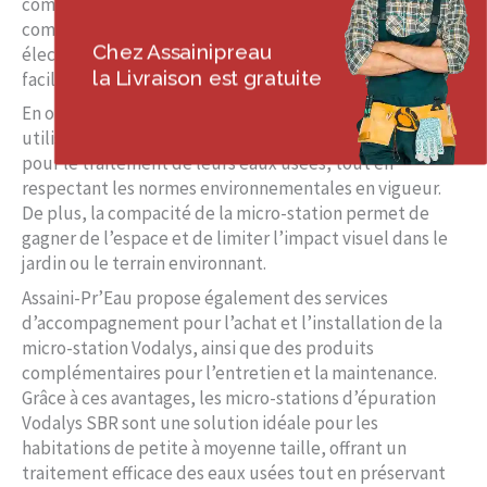
compliqués. De plus, la micro-station Vodalys est
compacte, mono-cuve et ne contient aucun appareil
Chez Assainipreau
électrique à l’intérieur, ce qui la rend très pratique et
la Livraison est gratuite
facile à installer.
En optant pour une micro-station Vodalys, les
utilisateurs peuvent bénéficier d’une solution efficace
pour le traitement de leurs eaux usées, tout en
respectant les normes environnementales en vigueur.
De plus, la compacité de la micro-station permet de
gagner de l’espace et de limiter l’impact visuel dans le
jardin ou le terrain environnant.
Assaini-Pr’Eau propose également des services
d’accompagnement pour l’achat et l’installation de la
micro-station Vodalys, ainsi que des produits
complémentaires pour l’entretien et la maintenance.
Grâce à ces avantages, les micro-stations d’épuration
Vodalys SBR sont une solution idéale pour les
habitations de petite à moyenne taille, offrant un
traitement efficace des eaux usées tout en préservant