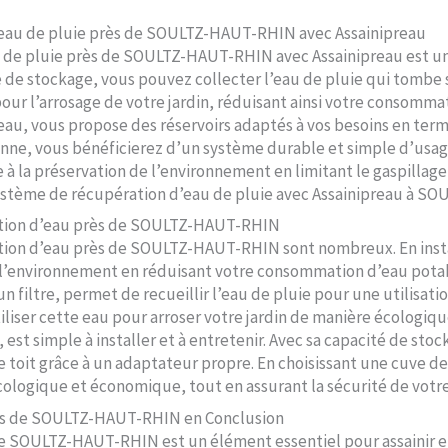
’eau de pluie près de SOULTZ-HAUT-RHIN avec Assainipreau
au de pluie près de SOULTZ-HAUT-RHIN avec Assainipreau est 
e de stockage, vous pouvez collecter l’eau de pluie qui tombe su
 pour l’arrosage de votre jardin, réduisant ainsi votre consomma
eau, vous propose des réservoirs adaptés à vos besoins en ter
nne, vous bénéficierez d’un système durable et simple d’usage.
à la préservation de l’environnement en limitant le gaspillage 
ystème de récupération d’eau de pluie avec Assainipreau à 
ation d’eau près de SOULTZ-HAUT-RHIN
tion d’eau près de SOULTZ-HAUT-RHIN sont nombreux. En insta
 l’environnement en réduisant votre consommation d’eau potabl
n filtre, permet de recueillir l’eau de pluie pour une utilisa
iliser cette eau pour arroser votre jardin de manière écologi
 est simple à installer et à entretenir. Avec sa capacité de sto
e toit grâce à un adaptateur propre. En choisissant une cuve
cologique et économique, tout en assurant la sécurité de vot
rès de SOULTZ-HAUT-RHIN en Conclusion
e SOULTZ-HAUT-RHIN est un élément essentiel pour assainir et