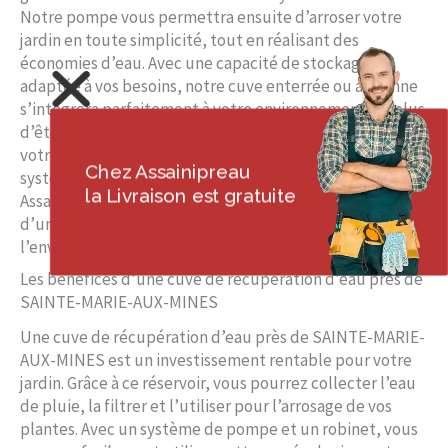
Notre pompe vous permettra ensuite d’arroser votre
jardin en toute simplicité, tout en réalisant des
économies d’eau. Avec une capacité de stockage
adaptée à vos besoins, notre cuve enterrée ou aérienne
s’intégrera parfaitement à votre environnement. En plus
d’être durable, notre installation garantit la sécurité de
votre eau grâce à un traitement efficace. Optez pour un
Chez Assainipreau
système de récupération d’eau de pluie avec
la Livraison est gratuite
Assainipreau à SAINTE-MARIE-AUX-MINES et profitez
d’une solution pratique, design et respectueuse de
l’environnement.
Les bénéfices d’une cuve de récupération d’eau près de
SAINTE-MARIE-AUX-MINES
Une cuve de récupération d’eau près de SAINTE-MARIE-
AUX-MINES est un investissement rentable pour votre
jardin. Grâce à ce réservoir, vous pourrez collecter l’eau
de pluie, la filtrer et l’utiliser pour l’arrosage de vos
plantes. Avec un système de pompe et un robinet, vous