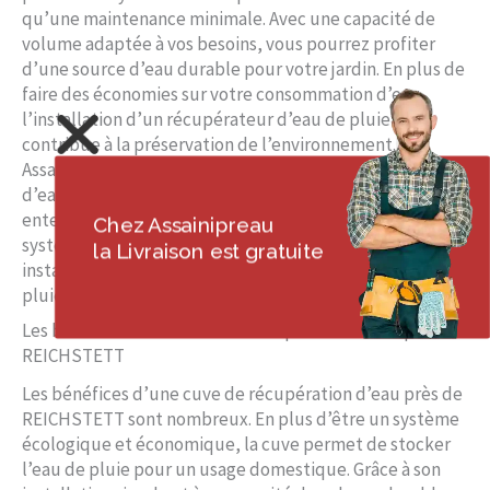
qu’une maintenance minimale. Avec une capacité de
volume adaptée à vos besoins, vous pourrez profiter
d’une source d’eau durable pour votre jardin. En plus de
faire des économies sur votre consommation d’eau,
l’installation d’un récupérateur d’eau de pluie
contribue à la préservation de l’environnement.
Assainipreau, votre fournisseur de kit de récupération
d’eau de pluie à REICHSTETT, vous propose des cuves
enterrées ou aériennes, des chéneaux adaptés et des
Chez Assainipreau
systèmes de filtration efficaces. N’attendez plus pour
la Livraison est gratuite
installer votre propre système de récupération d’eau de
pluie et profiter des avantages qu’il offre à votre jardin.
Les bénéfices d’une cuve de récupération d’eau près de
REICHSTETT
Les bénéfices d’une cuve de récupération d’eau près de
REICHSTETT sont nombreux. En plus d’être un système
écologique et économique, la cuve permet de stocker
l’eau de pluie pour un usage domestique. Grâce à son