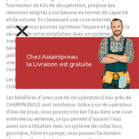
fournisseur de kits de récupération, propose des
réservoirs adaptés à vos besoins en termes de capacité
et de volume. En choisissant une cuve enterrée ou
aérienne, vous pourrez optimiser l’espace et garantir la
sécurité de votre installation. Avec un système de
traitement et de filtration efficace, vous pourrez
bénéficier d’une eau propre pour l’arrosage de votre
jardin. N’attendez plus, contactez Assainipreau pour
Chez Assainipreau
une installation durable et respectueuse de
la Livraison est gratuite
l’environnement à Champagnole.
Les bénéfices d’une cuve de récupération d’eau près de
CHAMPAGNOLE
Les bénéfices d’une cuve de récupération d’eau près de
CHAMPAGNOLE sont nombreux. Grâce à un récupérateur
d’eau de pluie, vous pouvez stocker l’eau dans une cuve
enterrée ou aérienne, ce qui permet d’assainir l’eau
avant son utilisation. Avec un système de collecteur,
gouttière, filtre et pompe, vous pouvez facilement