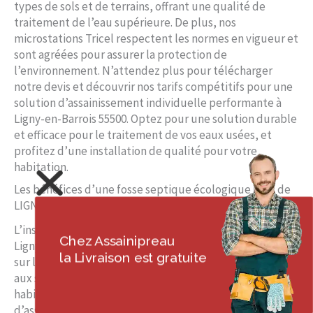
types de sols et de terrains, offrant une qualité de
traitement de l’eau supérieure. De plus, nos
microstations Tricel respectent les normes en vigueur et
sont agréées pour assurer la protection de
l’environnement. N’attendez plus pour télécharger
notre devis et découvrir nos tarifs compétitifs pour une
solution d’assainissement individuelle performante à
Ligny-en-Barrois 55500. Optez pour une solution durable
et efficace pour le traitement de vos eaux usées, et
profitez d’une installation de qualité pour votre
habitation.
Les bénéfices d’une fosse septique écologique près de
LIGNY-EN-BARROIS 55500
L’installation d’une fosse septique écologique près de
Chez Assainipreau
Ligny-en-Barrois 55500 offre de nombreux avantages tant
la Livraison est gratuite
sur le plan environnemental qu’économique. Adaptée
aux spécificités du terrain et répondant aux besoins des
habitants de cette région, cette solution
d’assainissement autonome représente une alternative