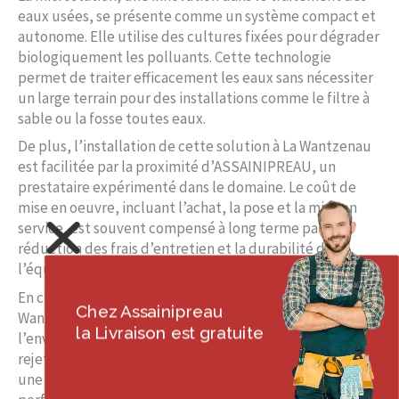
eaux usées, se présente comme un système compact et
autonome. Elle utilise des cultures fixées pour dégrader
biologiquement les polluants. Cette technologie
permet de traiter efficacement les eaux sans nécessiter
un large terrain pour des installations comme le filtre à
sable ou la fosse toutes eaux.
De plus, l’installation de cette solution à La Wantzenau
est facilitée par la proximité d’ASSAINIPREAU, un
prestataire expérimenté dans le domaine. Le coût de
mise en oeuvre, incluant l’achat, la pose et la mise en
service, est souvent compensé à long terme par la
réduction des frais d’entretien et la durabilité de
l’équipement.
En choisissant une microstation, les habitants de La
Chez Assainipreau
Wantzenau bénéficient d’un système respectueux de
la Livraison est gratuite
l’environnement, réduisant la pollution organique
rejetée dans le milieu naturel. Pourquoi ne pas passer à
une technologie de traitement des eaux usées plus