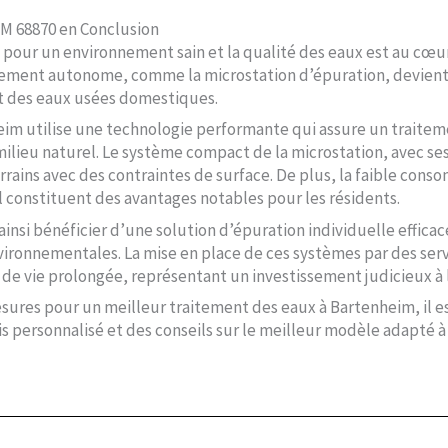
M 68870 en Conclusion
pour un environnement sain et la qualité des eaux est au cœur
ssement autonome, comme la microstation d’épuration, devient
t des eaux usées domestiques.
eim utilise une technologie performante qui assure un traitem
e milieu naturel. Le système compact de la microstation, avec s
rains avec des contraintes de surface. De plus, la faible cons
l constituent des avantages notables pour les résidents.
nsi bénéficier d’une solution d’épuration individuelle efficac
vironnementales. La mise en place de ces systèmes par des serv
e vie prolongée, représentant un investissement judicieux à 
sures pour un meilleur traitement des eaux à Bartenheim, il es
s personnalisé et des conseils sur le meilleur modèle adapté à 