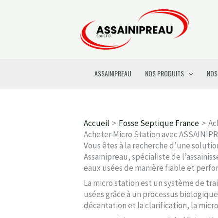
Aller
au
contenu
ASSAINIPREAU
NOS PRODUITS
NOS
Accueil
Fosse Septique France
Ac
Acheter Micro Station avec ASSAINI
Vous êtes à la recherche d’une solutio
Assainipreau, spécialiste de l’assaini
eaux usées de manière fiable et perfo
La micro station est un système de trai
usées grâce à un processus biologique 
décantation et la clarification, la mic