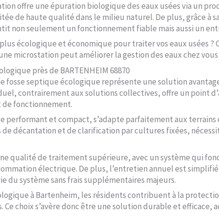
ion offre une épuration biologique des eaux usées via un proce
aitée de haute qualité dans le milieu naturel. De plus, grâce à
ntit non seulement un fonctionnement fiable mais aussi un ent
n plus écologique et économique pour traiter vos eaux usées 
ne microstation peut améliorer la gestion des eaux chez vous
écologique près de BARTENHEIM 68870
une fosse septique écologique représente une solution avantag
el, contrairement aux solutions collectives, offre un point d’a
et de fonctionnement.
e performant et compact, s’adapte parfaitement aux terrains 
 de décantation et de clarification par cultures fixées, nécessi
une qualité de traitement supérieure, avec un système qui fon
sommation électrique. De plus, l’entretien annuel est simplifi
vie du système sans frais supplémentaires majeurs.
logique à Bartenheim, les résidents contribuent à la protecti
. Ce choix s’avère donc être une solution durable et efficace, 